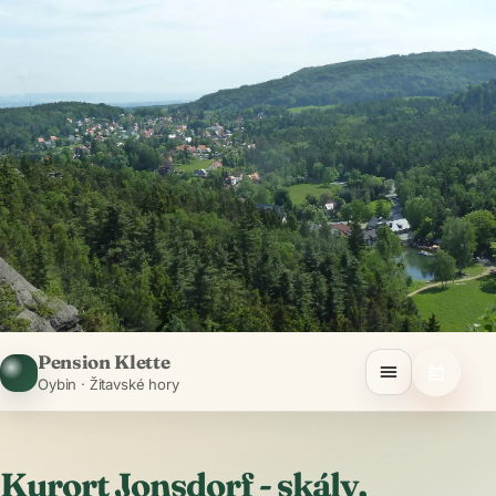
Pension Klette
Oybin · Žitavské hory
Kurort Jonsdorf - skály,