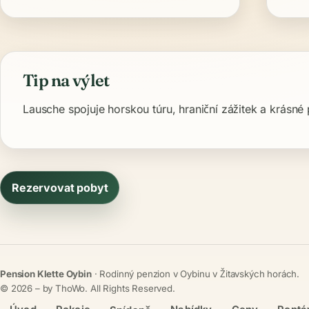
Tip na výlet
Lausche spojuje horskou túru, hraniční zážitek a krás
Rezervovat pobyt
Pension Klette Oybin
· Rodinný penzion v Oybinu v Žitavských horách.
©
2026
– by ThoWo. All Rights Reserved.