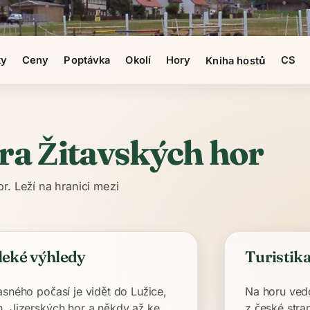
ky
Ceny
Poptávka
Okolí
Hory
CS
Kniha hostů
ora Žitavských hor
. Leží na hranici mezi
leké výhledy
Turistika
asného počasí je vidět do Lužice,
Na horu vedo
, Jizerských hor a někdy až ke
z české stra