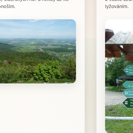
onoším.
lyžováním.