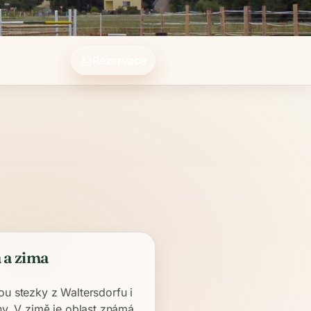
Rezervace
 a zima
u stezky z Waltersdorfu i
ny. V zimě je oblast známá