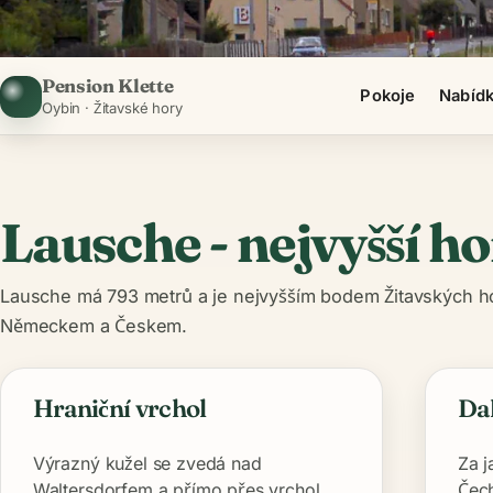
Pension Klette
Pokoje
Nabíd
Oybin · Žitavské hory
Lausche - nejvyšší h
Lausche má 793 metrů a je nejvyšším bodem Žitavských hor
Německem a Českem.
Hraniční vrchol
Da
Výrazný kužel se zvedá nad
Za j
Waltersdorfem a přímo přes vrchol
Čech