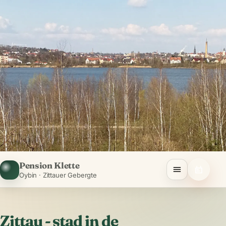
Pension Klette
Oybin · Zittauer Gebergte
Zittau - stad in de